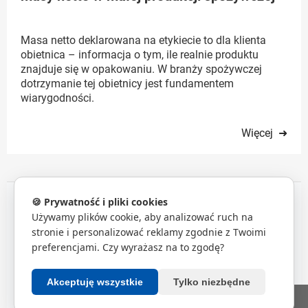
Masa netto deklarowana na etykiecie to dla klienta
obietnica – informacja o tym, ile realnie produktu
znajduje się w opakowaniu. W branży spożywczej
dotrzymanie tej obietnicy jest fundamentem
wiarygodności.
Więcej ➜
🍪 Prywatność i pliki cookies
Używamy plików cookie, aby analizować ruch na
Privacy Policy
About Us
stronie i personalizować reklamy zgodnie z Twoimi
preferencjami. Czy wyrażasz na to zgodę?
© 2026
RADWAG Balances and Scales.
All rights reserved.
Akceptuję wszystkie
Tylko niezbędne
« Back